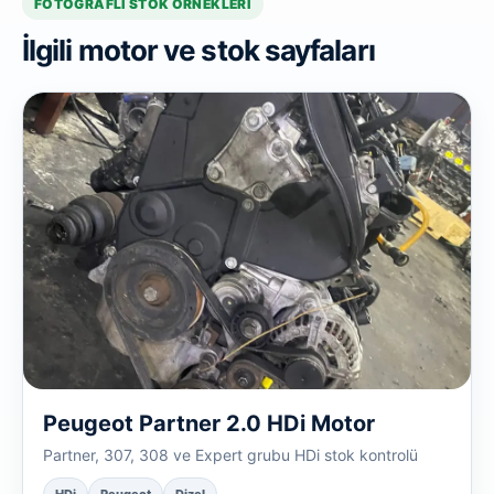
FOTOĞRAFLI STOK ÖRNEKLERI
İlgili motor ve stok sayfaları
Peugeot Partner 2.0 HDi Motor
Partner, 307, 308 ve Expert grubu HDi stok kontrolü
HDi
Peugeot
Dizel