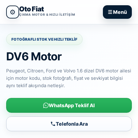
Oto Fiat
⚙
☰ Menü
ÇIKMA MOTOR & HIZLI ILETIŞIM
FOTOĞRAFLI STOK VE HIZLI TEKLIF
DV6 Motor
Peugeot, Citroen, Ford ve Volvo 1.6 dizel DV6 motor ailesi
için motor kodu, stok fotoğrafı, fiyat ve sevkiyat bilgisi
aynı teklif akışında netleşir.
WhatsApp Teklif Al
Telefonla Ara