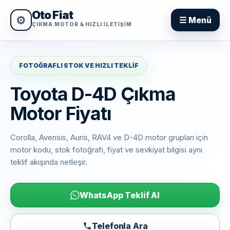
Oto Fiat
⚙
☰ Menü
ÇIKMA MOTOR & HIZLI ILETIŞIM
FOTOĞRAFLI STOK VE HIZLI TEKLIF
Toyota D-4D Çıkma
Motor Fiyatı
Corolla, Avensis, Auris, RAV4 ve D-4D motor grupları için
motor kodu, stok fotoğrafı, fiyat ve sevkiyat bilgisi aynı
teklif akışında netleşir.
WhatsApp Teklif Al
Telefonla Ara