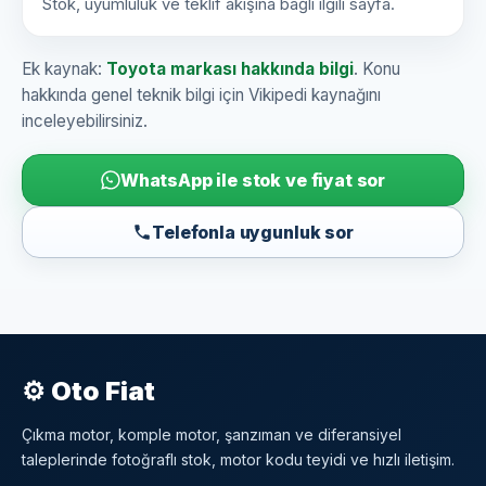
Stok, uyumluluk ve teklif akışına bağlı ilgili sayfa.
Ek kaynak:
Toyota markası hakkında bilgi
. Konu
hakkında genel teknik bilgi için Vikipedi kaynağını
inceleyebilirsiniz.
WhatsApp ile stok ve fiyat sor
Telefonla uygunluk sor
⚙ Oto Fiat
Çıkma motor, komple motor, şanzıman ve diferansiyel
taleplerinde fotoğraflı stok, motor kodu teyidi ve hızlı iletişim.