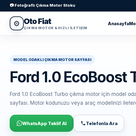
📷 Fotoğraflı Çıkma Motor Stoku
Oto Fiat
⚙
Anasayfa
Mo
ÇIKMA MOTOR & HIZLI ILETIŞIM
MODEL ODAKLI ÇIKMA MOTOR SAYFASI
Ford 1.0 EcoBoost
Ford 1.0 EcoBoost Turbo çıkma motor için model odak
sayfası. Motor kodunuzu veya araç modelinizi ileterek
WhatsApp Teklif Al
Telefonla Ara