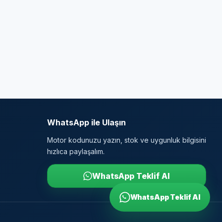
WhatsApp ile Ulaşın
Motor kodunuzu yazın, stok ve uygunluk bilgisini
hızlıca paylaşalım.
WhatsApp Teklif Al
WhatsApp Teklif Al