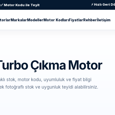
⚡ Hızlı Geri 
✅ Motor Kodu ile Teyit
torlar
Markalar
Modeller
Motor Kodları
Fiyatlar
Rehber
İletişim
 Turbo Çıkma Motor
lı stok, motor kodu, uyumluluk ve fiyat bilgi
 fotoğraflı stok ve uygunluk teyidi alabilirsiniz.