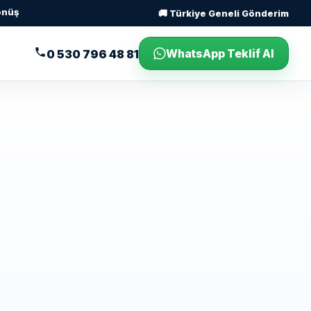
Dönüş
🚚 Türkiye Geneli Gönderim
WhatsApp Teklif Al
0 530 796 48 81