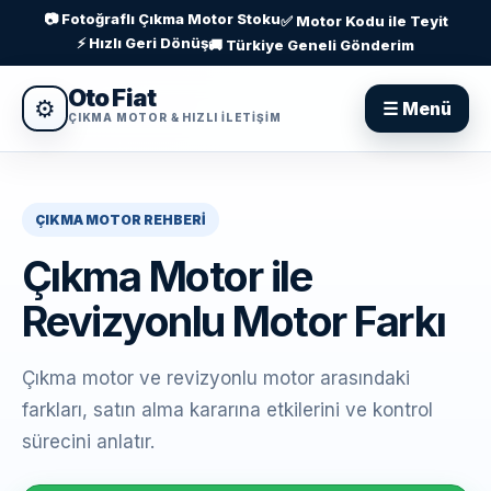
📷 Fotoğraflı Çıkma Motor Stoku
✅ Motor Kodu ile Teyit
⚡ Hızlı Geri Dönüş
🚚 Türkiye Geneli Gönderim
Oto Fiat
⚙
☰ Menü
ÇIKMA MOTOR & HIZLI ILETIŞIM
ÇIKMA MOTOR REHBERI
Çıkma Motor ile
Revizyonlu Motor Farkı
Çıkma motor ve revizyonlu motor arasındaki
farkları, satın alma kararına etkilerini ve kontrol
sürecini anlatır.