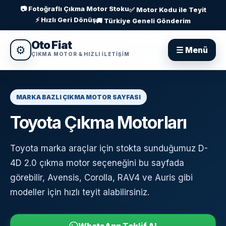
📷 Fotoğraflı Çıkma Motor Stoku
✅ Motor Kodu ile Teyit
⚡ Hızlı Geri Dönüş
🚚 Türkiye Geneli Gönderim
Oto Fiat
⚙
☰ Menü
ÇIKMA MOTOR & HIZLI ILETIŞIM
MARKA BAZLI ÇIKMA MOTOR SAYFASI
Toyota Çıkma Motorları
Toyota marka araçlar için stokta sunduğumuz D-
4D 2.0 çıkma motor seçeneğini bu sayfada
görebilir, Avensis, Corolla, RAV4 ve Auris gibi
modeller için hızlı teyit alabilirsiniz.