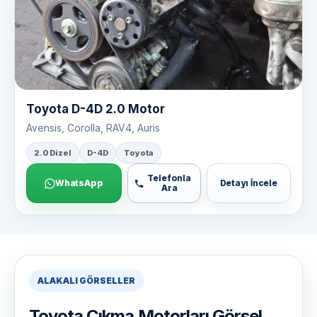
Toyota D-4D 2.0 Motor
Avensis, Corolla, RAV4, Auris
2.0 Dizel
D-4D
Toyota
Telefonla
WhatsApp
Detayı İncele
Ara
ALAKALI GÖRSELLER
Toyota Çıkma Motorları Görsel