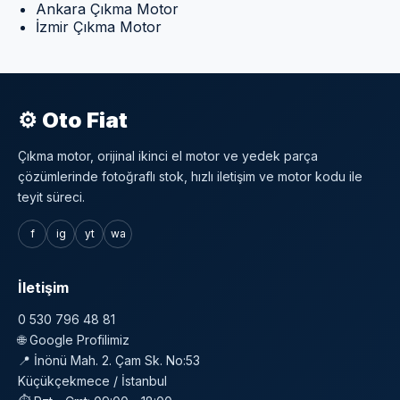
Ankara Çıkma Motor
İzmir Çıkma Motor
⚙ Oto Fiat
Çıkma motor, orijinal ikinci el motor ve yedek parça
çözümlerinde fotoğraflı stok, hızlı iletişim ve motor kodu ile
teyit süreci.
f
ig
yt
wa
İletişim
0 530 796 48 81
🌐
Google Profilimiz
📍 İnönü Mah. 2. Çam Sk. No:53
Küçükçekmece / İstanbul